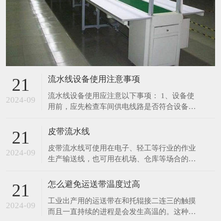
流水线设备使用注意事项
21
流水线设备使用应注意以下事项： 1、设备使
2024-09
用前，应先检查车间供电线路是否符合设备所
需要的载荷要求；电源电压和频率是否与设备
规定的相符。 2、定期检查各导线接通部份，
皮带流水线
21
连接是否可靠良好，有无锈斑等现象。 3、定
皮带流水线可使用在电子、轻工等行业的作业
期检查各零部件的装配是否良好，紧固件有无
2024-09
生产输送线，也可用在机场、仓库等场合的物
松动现象，机体内部有无其它异物声响。 4、
件输送。 采用进口皮带，宽度及长度可随客
在起
户指定生产。 采用无级调速装置，输送速度
怎么避免运送带温度过高
21
0.5～12m/min.可按客户指定调速范围生产。
工业出产用的运送带在和托辊接二连三的触摸
生产用皮带线有长条工作台和独立工作台,线
2024-09
而且一直持续的进程是会发生高温的。这种较
体标准配置有置物台,照明,插座,工艺看板,