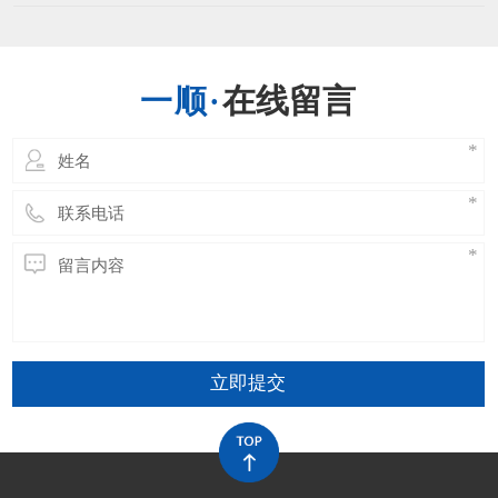
高的温度时刻耐久的长了会引发运送带的功能
出现问题，运送带接头的温度能够有最高的限
制，一般不超越正常规定的最大极限。当然不
一样的运送带其能够接受的最大温度是不一样
在线留言
的，环境的不一样也有限制，运送带在开阔的
场所，其受阳光直射相
立即提交