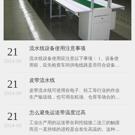
流水线设备使用注意事项
21
流水线设备使用应注意以下事项： 1、设备使
2024-09
用前，应先检查车间供电线路是否符合设备所
需要的载荷要求；电源电压和频率是否与设备
规定的相符。 2、定期检查各导线接通部份，
皮带流水线
21
连接是否可靠良好，有无锈斑等现象。 3、定
皮带流水线可使用在电子、轻工等行业的作业
期检查各零部件的装配是否良好，紧固件有无
2024-09
生产输送线，也可用在机场、仓库等场合的物
松动现象，机体内部有无其它异物声响。 4、
件输送。 采用进口皮带，宽度及长度可随客
在起
户指定生产。 采用无级调速装置，输送速度
怎么避免运送带温度过高
21
0.5～12m/min.可按客户指定调速范围生产。
工业出产用的运送带在和托辊接二连三的触摸
生产用皮带线有长条工作台和独立工作台,线
2024-09
而且一直持续的进程是会发生高温的。这种较
体标准配置有置物台,照明,插座,工艺看板,