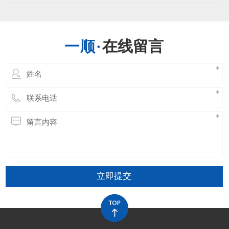
高的温度时刻耐久的长了会引发运送带的功能
出现问题，运送带接头的温度能够有最高的限
制，一般不超越正常规定的最大极限。当然不
一样的运送带其能够接受的最大温度是不一样
在线留言
的，环境的不一样也有限制，运送带在开阔的
场所，其受阳光直射相
立即提交