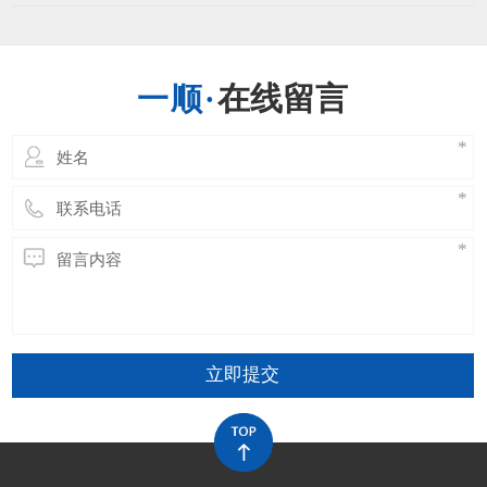
高的温度时刻耐久的长了会引发运送带的功能
出现问题，运送带接头的温度能够有最高的限
制，一般不超越正常规定的最大极限。当然不
一样的运送带其能够接受的最大温度是不一样
在线留言
的，环境的不一样也有限制，运送带在开阔的
场所，其受阳光直射相
立即提交