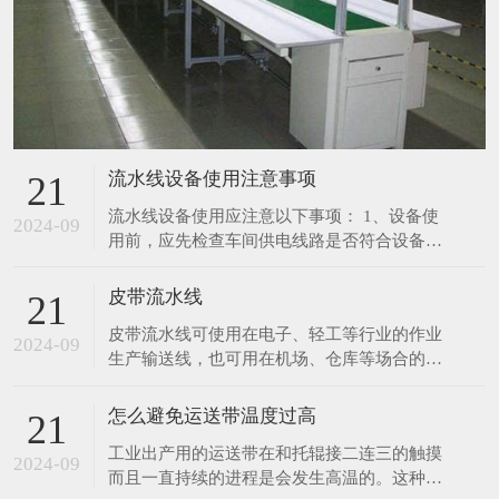
流水线设备使用注意事项
21
流水线设备使用应注意以下事项： 1、设备使
2024-09
用前，应先检查车间供电线路是否符合设备所
需要的载荷要求；电源电压和频率是否与设备
规定的相符。 2、定期检查各导线接通部份，
皮带流水线
21
连接是否可靠良好，有无锈斑等现象。 3、定
皮带流水线可使用在电子、轻工等行业的作业
期检查各零部件的装配是否良好，紧固件有无
2024-09
生产输送线，也可用在机场、仓库等场合的物
松动现象，机体内部有无其它异物声响。 4、
件输送。 采用进口皮带，宽度及长度可随客
在起
户指定生产。 采用无级调速装置，输送速度
怎么避免运送带温度过高
21
0.5～12m/min.可按客户指定调速范围生产。
工业出产用的运送带在和托辊接二连三的触摸
生产用皮带线有长条工作台和独立工作台,线
2024-09
而且一直持续的进程是会发生高温的。这种较
体标准配置有置物台,照明,插座,工艺看板,