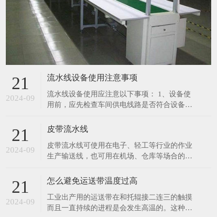
流水线设备使用注意事项
21
流水线设备使用应注意以下事项： 1、设备使
2024-09
用前，应先检查车间供电线路是否符合设备所
需要的载荷要求；电源电压和频率是否与设备
规定的相符。 2、定期检查各导线接通部份，
皮带流水线
21
连接是否可靠良好，有无锈斑等现象。 3、定
皮带流水线可使用在电子、轻工等行业的作业
期检查各零部件的装配是否良好，紧固件有无
2024-09
生产输送线，也可用在机场、仓库等场合的物
松动现象，机体内部有无其它异物声响。 4、
件输送。 采用进口皮带，宽度及长度可随客
在起
户指定生产。 采用无级调速装置，输送速度
怎么避免运送带温度过高
21
0.5～12m/min.可按客户指定调速范围生产。
工业出产用的运送带在和托辊接二连三的触摸
生产用皮带线有长条工作台和独立工作台,线
2024-09
而且一直持续的进程是会发生高温的。这种较
体标准配置有置物台,照明,插座,工艺看板,