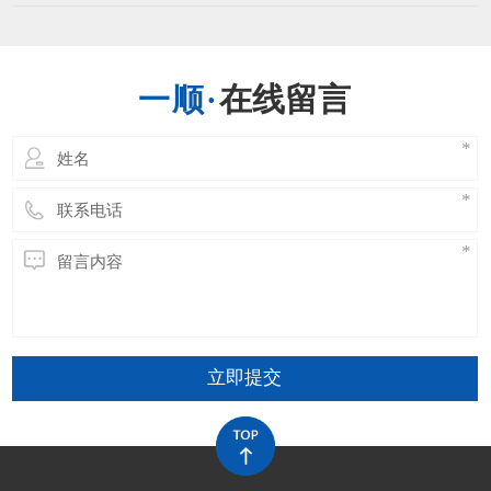
高的温度时刻耐久的长了会引发运送带的功能
出现问题，运送带接头的温度能够有最高的限
制，一般不超越正常规定的最大极限。当然不
一样的运送带其能够接受的最大温度是不一样
在线留言
的，环境的不一样也有限制，运送带在开阔的
场所，其受阳光直射相
立即提交