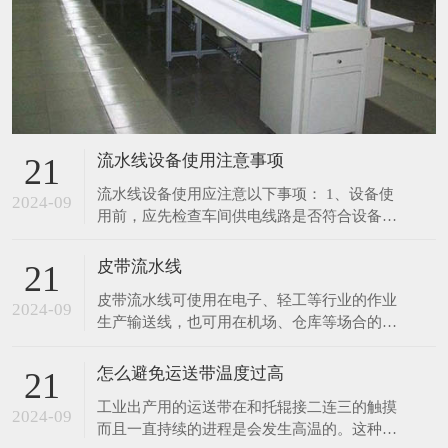
流水线设备使用注意事项
21
流水线设备使用应注意以下事项： 1、设备使
2024-09
用前，应先检查车间供电线路是否符合设备所
需要的载荷要求；电源电压和频率是否与设备
规定的相符。 2、定期检查各导线接通部份，
皮带流水线
21
连接是否可靠良好，有无锈斑等现象。 3、定
皮带流水线可使用在电子、轻工等行业的作业
期检查各零部件的装配是否良好，紧固件有无
2024-09
生产输送线，也可用在机场、仓库等场合的物
松动现象，机体内部有无其它异物声响。 4、
件输送。 采用进口皮带，宽度及长度可随客
在起
户指定生产。 采用无级调速装置，输送速度
怎么避免运送带温度过高
21
0.5～12m/min.可按客户指定调速范围生产。
工业出产用的运送带在和托辊接二连三的触摸
生产用皮带线有长条工作台和独立工作台,线
2024-09
而且一直持续的进程是会发生高温的。这种较
体标准配置有置物台,照明,插座,工艺看板,