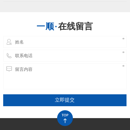
高的温度时刻耐久的长了会引发运送带的功能
出现问题，运送带接头的温度能够有最高的限
制，一般不超越正常规定的最大极限。当然不
一样的运送带其能够接受的最大温度是不一样
在线留言
的，环境的不一样也有限制，运送带在开阔的
场所，其受阳光直射相
立即提交